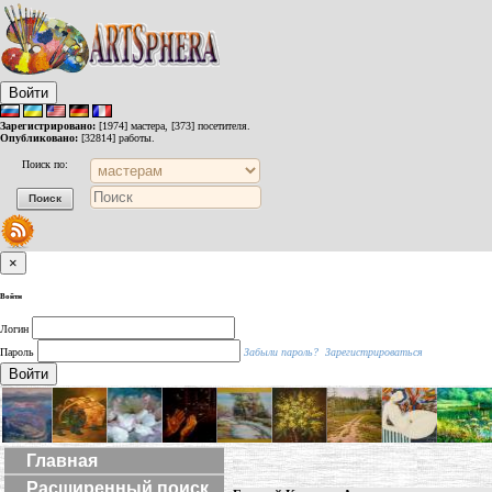
Войти
Зарегистрировано:
[1974] мастера, [373] посетителя.
Опубликовано:
[32814] работы.
Поиск по:
×
Войти
Логин
Пароль
Забыли пароль?
Зарегистрироваться
Войти
Главная
Расширенный поиск