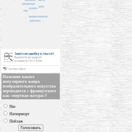
натюрморт
река
купить
снег
импрессионизм
девушка
Название какого
популярного жанра
изобразительного искусства
переводится с французского
как «мертвая натура»?
Ню
Натюрморт
Пейзаж