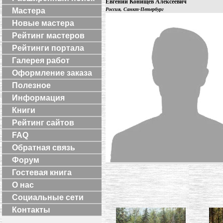
Евгений Конищев Алексеевич
Мастера
Россия, Санкт-Петербург
Новые мастера
Рейтинг мастеров
Рейтинги портала
Галерея работ
Оформление заказа
Полезное
Информация
Книги
Рейтинг сайтов
FAQ
Обратная связь
Форум
Гостевая книга
О нас
Социальные сети
Контакты