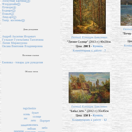
Лоскутная картина(
14
)
Флордизайн(
9
)
Пэчворк(
4
)
Бодиарт(
3
)
Плакат(
2
)
Ленд-арт(
2
)
Театр. костюмы(
0
)
Евгени
День рождения
"Вечер 
Андрей Аксютин Игоревич
Евгений Конищев Алексеевич
Гульшат Гузельбаева Талгатовна
Це
"Лесное Солнце" (2013 г.) 40х50см.
Лилия Мирашурова
Комме
Цена:
200 $ -
Купить
Оксана Винтонив Владимировна
Комментариев к работе -
7
Полезные ссылки
Ежевика - товары для рукоделия
Облако тегов
Евгений Конищев Алексеевич
tegicheskie
"Бабье лето." (2012 г.) 35х45см.
букет
осень
Цена:
150 $ -
Купить
солнце
лес
Комментариев к работе -
12
лето
Портрет
живопись
зима
небо
пейзаж
реализм
масло
названия