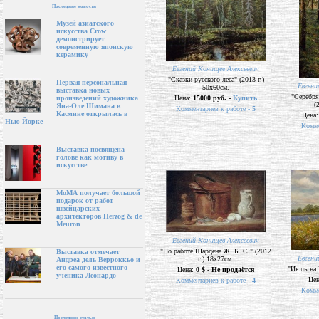
Последние новости
Музей азиатского
искусства Crow
демонстрирует
современную японскую
керамику
Евгений Конищев Алексеевич
"Сказки русского леса" (2013 г.)
Первая персональная
Евгени
50х60см.
выставка новых
"Серебря
Цена:
15000 руб. -
Купить
произведений художника
(
Яна-Оле Шимана в
Комментариев к работе -
5
Касмине открылась в
Цена
Нью-Йорке
Комме
Выставка посвящена
голове как мотиву в
искусстве
МоМА получает большой
подарок от работ
швейцарских
архитекторов Herzog & de
Meuron
Евгений Конищев Алексеевич
"По работе Шардена Ж. Б. С." (2012
Выставка отмечает
Евгени
г.) 18х27см.
Андреа дель Верроккьо и
его самого известного
"Июль на В
Цена:
0 $ - Не продаётся
ученика Леонардо
Це
Комментариев к работе -
4
Комме
Последние статьи