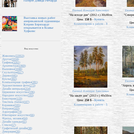
галерее Дэвида Ричарда
Евгений Конищев Алексеевич
Евгени
"На исходе дня" (2012 г.) 30х40см.
"Северн
Выставка новых работ
Цена:
150 $ -
Купить
американской художницы
Це
Комментариев к работе -
3
Кэтрин Бернхардт
Комме
открывается в Ксавье
Хуфкенс
Вид искусства
Живопись(
22953
)
Другое(
3334
)
Графика(
3261
)
Архитектура(
1969
)
Вышивка(
1048
)
Скульптура(
617
)
Дерево(
445
)
Куклы(
302
)
Евгени
Компьютерная графика(
281
)
"Апрель в
Художественное фото(
273
)
Дизайн интерьера(
254
)
Це
Евгений Конищев Алексеевич
Церковное искусство(
196
)
Комме
Народное искусство(
193
)
"На закате дня" (2013 г.) 40х50см.
Бижутерия(
119
)
Цена:
250 $ -
Купить
Текстиль (батик)(
107
)
Комментариев к работе -
5
Керамика(
105
)
Витражи(
103
)
Аэрография(
74
)
Ювелирное искусство(
66
)
Фреска, мозаика(
64
)
Дизайн одежды(
61
)
Стекло(
57
)
Графический дизайн(
38
)
Декорации(
26
)