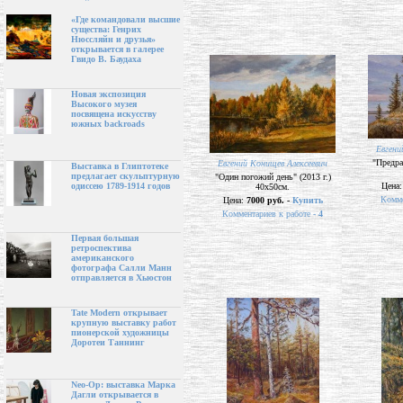
«Где командовали высшие
существа: Генрих
Нюссляйн и друзья»
открывается в галерее
Гвидо В. Баудаха
Новая экспозиция
Высокого музея
посвящена искусству
южных backroads
Евгени
"Предра
Евгений Конищев Алексеевич
Выставка в Глиптотеке
предлагает скульптурную
"Один погожий день" (2013 г.)
Цена
одиссею 1789-1914 годов
40х50см.
Комме
Цена:
7000 руб. -
Купить
Комментариев к работе -
4
Первая большая
ретроспектива
американского
фотографа Салли Манн
отправляется в Хьюстон
Tate Modern открывает
крупную выставку работ
пионерской художницы
Доротеи Таннинг
Neo-Op: выставка Марка
Дагли открывается в