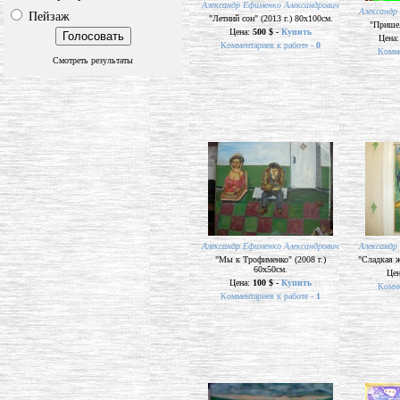
Александр Ефименко Александрович
Александр
Пейзаж
"Летний сон" (2013 г.) 80х100см.
"Пришел
Цена:
500 $ -
Купить
Цена
Комментариев к работе -
0
Комме
Смотреть результаты
Александр Ефименко Александрович
Александр
"Мы к Трофименко" (2008 г.)
"Сладкая ж
60х50см.
Це
Цена:
100 $ -
Купить
Комме
Комментариев к работе -
1