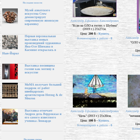
Последние новости
Музей азиатского
искусства Crow
демонстрирует
современную японскую
Александр Ефименко Александрович
керамику
"Ксан на ОЛО в гостях у Шубина"
(2019 г.) 21х27см.
Цена:
200 $ -
Купить
Первая персональная
Александр
Комментариев к работе -
0
выставка новых
"ОЛО на
произведений художника
Яна-Оле Шимана в
Касмине открылась в
Це
Нью-Йорке
Комме
Выставка посвящена
голове как мотиву в
искусстве
МоМА получает большой
подарок от работ
швейцарских
архитекторов Herzog & de
Meuron
Выставка отмечает
Александр Ефименко Александрович
Александр
Андреа дель Верроккьо и
"Цель" (2013 г.) 21х30см.
"витамин
его самого известного
Цена:
100 $ -
Купить
ученика Леонардо
Це
Комментариев к работе -
0
Комме
Последние статьи