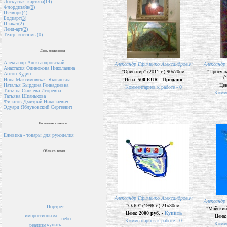
Лоскутная картина(
14
)
Флордизайн(
9
)
Пэчворк(
4
)
Бодиарт(
3
)
Плакат(
2
)
Ленд-арт(
2
)
Театр. костюмы(
0
)
День рождения
Александр Александровский
Александр Ефименко Александрович
Александр
Анастасия Одинокова Николаевна
"Ориентир" (2011 г.) 90х70см.
"Прогулк
Антон Кудин
(
Цена:
500 EUR - Продано
Инна Максимовская Яковлевна
Це
Наталья Бырдина Геннадиевна
Комментариев к работе -
0
Татьяна Синяева Игоревна
Комме
Татьяна Шпанькова
Филатов Дмитрий Николаевич
Эдуард Яблуновский Сергеевич
Полезные ссылки
Ежевика - товары для рукоделия
Облако тегов
Александр Ефименко Александрович
Александр
"ОЛО" (1996 г.) 21х30см.
Портрет
"Майский 
Цена:
2000 руб. -
Купить
импрессионизм
Цена
небо
Комментариев к работе -
0
Комме
купить
реализм