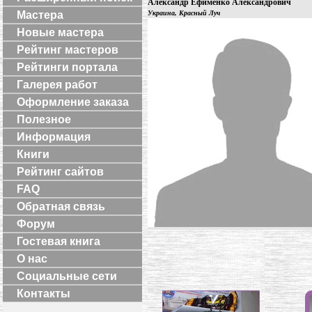
Александр Ефименко Александрович
Мастера
Украина, Красный Луч
Новые мастера
Рейтинг мастеров
Рейтинги портала
Галерея работ
Оформление заказа
Полезное
Информация
Книги
Рейтинг сайтов
FAQ
Обратная связь
Форум
Гостевая книга
О нас
Социальные сети
Контакты