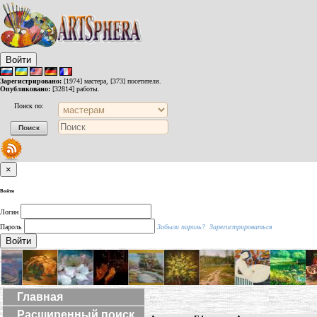
Войти
Зарегистрировано:
[1974] мастера, [373] посетителя.
Опубликовано:
[32814] работы.
Поиск по:
×
Войти
Логин
Пароль
Забыли пароль?
Зарегистрироваться
Войти
Главная
Расширенный поиск