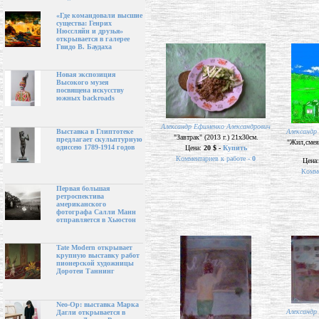
«Где командовали высшие
существа: Генрих
Нюссляйн и друзья»
открывается в галерее
Гвидо В. Баудаха
Новая экспозиция
Высокого музея
посвящена искусству
южных backroads
Александр Ефименко Александрович
Александр
Выставка в Глиптотеке
"Завтрак" (2013 г.) 21х30см.
предлагает скульптурную
"Жил,смеял
одиссею 1789-1914 годов
Цена:
20 $ -
Купить
Комментариев к работе -
0
Цена
Комме
Первая большая
ретроспектива
американского
фотографа Салли Манн
отправляется в Хьюстон
Tate Modern открывает
крупную выставку работ
пионерской художницы
Доротеи Таннинг
Neo-Op: выставка Марка
Александр
Дагли открывается в