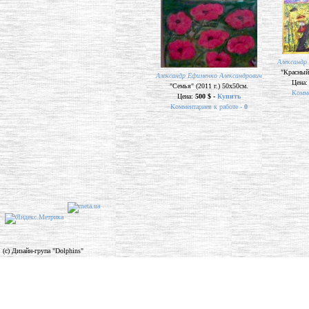
Александр
"Красный 
Александр Ефименко Александрович
Цена
"Семья" (2011 г.) 50х50см.
Комме
Цена:
500 $ -
Купить
Комментариев к работе -
0
(c) Дизайн-група "Dolphins"