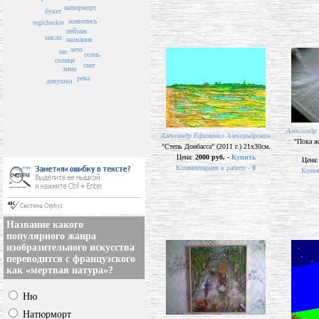
натюрморт
букет
живопись
tegicheskie
пейзаж
масло
названия
лето
лес
осень
солнце
снег
зима
река
девушка
Александр
Александр Ефименко Александрович
"Пока ж
"Степь Донбасса" (2011 г.) 21х30см.
Цена:
2000 руб. -
Купить
Цена
Комментариев к работе -
0
Комме
Название какого
популярного жанра
изобразительного искусства
переводится с французского
как «мертвая натура»?
Ню
Натюрморт