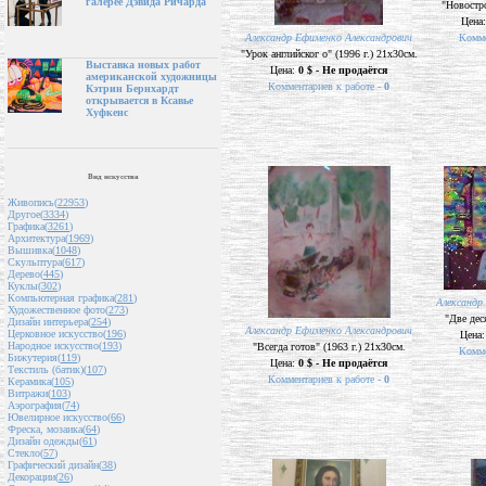
галерее Дэвида Ричарда
"Новостро
Цена
Александр Ефименко Александрович
Комме
"Урок английског о" (1996 г.) 21х30см.
Выставка новых работ
Цена:
0 $ - Не продаётся
американской художницы
Комментариев к работе -
0
Кэтрин Бернхардт
открывается в Ксавье
Хуфкенс
Вид искусства
Живопись(
22953
)
Другое(
3334
)
Графика(
3261
)
Архитектура(
1969
)
Вышивка(
1048
)
Скульптура(
617
)
Дерево(
445
)
Куклы(
302
)
Компьютерная графика(
281
)
Александр
Художественное фото(
273
)
"Две дес
Дизайн интерьера(
254
)
Александр Ефименко Александрович
Церковное искусство(
196
)
Цена
Народное искусство(
193
)
"Всегда готов" (1963 г.) 21х30см.
Комме
Бижутерия(
119
)
Цена:
0 $ - Не продаётся
Текстиль (батик)(
107
)
Комментариев к работе -
0
Керамика(
105
)
Витражи(
103
)
Аэрография(
74
)
Ювелирное искусство(
66
)
Фреска, мозаика(
64
)
Дизайн одежды(
61
)
Стекло(
57
)
Графический дизайн(
38
)
Декорации(
26
)