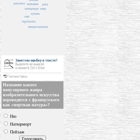
девушка
названия
река
натюрморт
зима
купить
снег
tegicheskie
импрессионизм
Название какого
популярного жанра
изобразительного искусства
переводится с французского
как «мертвая натура»?
Ню
Натюрморт
Пейзаж