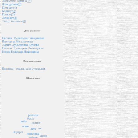
Лоскутная картина(
14
)
Флордизайн(
9
)
Пэчворк(
4
)
Бодиарт(
3
)
Плакат(
2
)
Ленд-арт(
2
)
Театр. костюмы(
0
)
День рождения
Евгения Медведева Геннадиевна
Виктория Мельниченко
Лариса Лукьяновна Беляева
Наталья Рудницкая Леонидовна
Нонна Исадская Николаевна
Полезные ссылки
Ежевика - товары для рукоделия
Облако тегов
реализм
букет
небо
солнце
осень
лес
лето
Портрет
живопись
масло
пейзаж