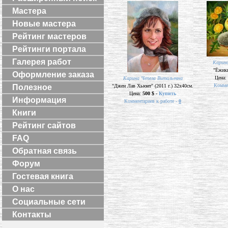
Мастера
Новые мастера
Рейтинг мастеров
Рейтинги портала
Галерея работ
Карина
"Ёжики
Оформление заказа
Цена:
Карина Чепела Витальевна
Коммен
Полезное
"Джен Лав Хьюит" (2011 г.) 32х40см.
Цена:
500 $ -
Купить
Информация
Комментариев к работе -
0
Книги
Рейтинг сайтов
FAQ
Обратная связь
Форум
Гостевая книга
О нас
Социальные сети
Контакты