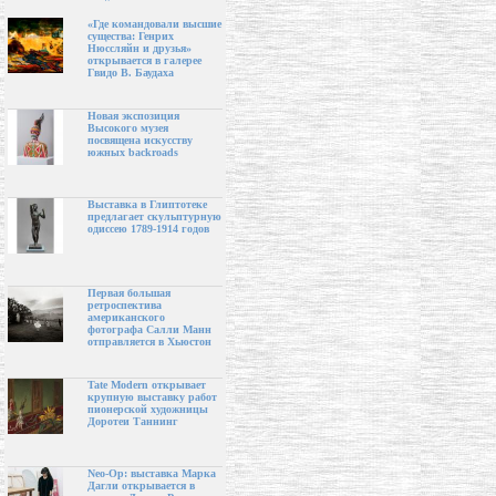
«Где командовали высшие
существа: Генрих
Нюссляйн и друзья»
открывается в галерее
Гвидо В. Баудаха
Новая экспозиция
Высокого музея
посвящена искусству
южных backroads
Выставка в Глиптотеке
предлагает скульптурную
одиссею 1789-1914 годов
Первая большая
ретроспектива
американского
фотографа Салли Манн
отправляется в Хьюстон
Tate Modern открывает
крупную выставку работ
пионерской художницы
Доротеи Таннинг
Neo-Op: выставка Марка
Дагли открывается в