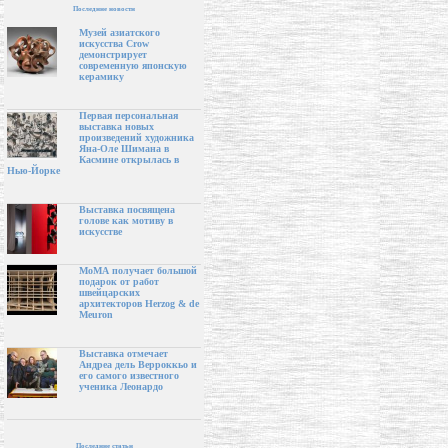
Последние новости
Музей азиатского
искусства Crow
демонстрирует
современную японскую
керамику
Первая персональная
выставка новых
произведений художника
Яна-Оле Шимана в
Касмине открылась в
Нью-Йорке
Выставка посвящена
голове как мотиву в
искусстве
МоМА получает большой
подарок от работ
швейцарских
архитекторов Herzog & de
Meuron
Выставка отмечает
Андреа дель Верроккьо и
его самого известного
ученика Леонардо
Последние статьи