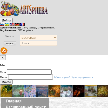
Войти
Зарегистрировано:
[1974] мастера, [373] посетителя.
Опубликовано:
[32814] работы.
Поиск по:
×
Войти
Логин
Пароль
Забыли пароль?
Зарегистрироваться
Войти
Главная
Расширенный поиск