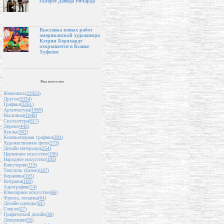
галерее Дэвида Ричарда
Выставка новых работ
американской художницы
Кэтрин Бернхардт
открывается в Ксавье
Хуфкенс
Вид искусства
Живопись(
22953
)
Другое(
3334
)
Графика(
3261
)
Архитектура(
1969
)
Вышивка(
1048
)
Скульптура(
617
)
Дерево(
445
)
Куклы(
302
)
Компьютерная графика(
281
)
Художественное фото(
273
)
Дизайн интерьера(
254
)
Церковное искусство(
196
)
Народное искусство(
193
)
Бижутерия(
119
)
Текстиль (батик)(
107
)
Керамика(
105
)
Витражи(
103
)
Аэрография(
74
)
Ювелирное искусство(
66
)
Фреска, мозаика(
64
)
Дизайн одежды(
61
)
Стекло(
57
)
Графический дизайн(
38
)
Декорации(
26
)