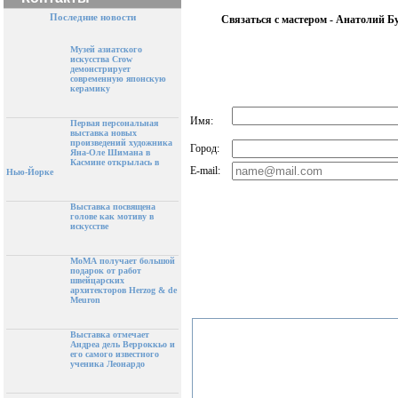
Последние новости
Связаться с мастером - Анатолий Б
Музей азиатского
искусства Crow
демонстрирует
современную японскую
керамику
Имя:
Первая персональная
выставка новых
произведений художника
Город:
Яна-Оле Шимана в
Касмине открылась в
E-mail:
Нью-Йорке
Выставка посвящена
голове как мотиву в
искусстве
МоМА получает большой
подарок от работ
швейцарских
архитекторов Herzog & de
Meuron
Выставка отмечает
Андреа дель Верроккьо и
его самого известного
ученика Леонардо