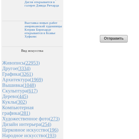
Дагли открывается в
галерее Дэвида Ричарда
Выставка новых работ
американской художницы
Кэтрин Бернхардт
открывается в Ксавье
Хуфкенс
Вид искусства
Живопись(
22953
)
Другое(
3334
)
Графика(
3261
)
Архитектура(
1969
)
Вышивка(
1048
)
Скульптура(
617
)
Дерево(
445
)
Куклы(
302
)
Компьютерная
графика(
281
)
Художественное фото(
273
)
Дизайн интерьера(
254
)
Церковное искусство(
196
)
Народное искусство(
193
)