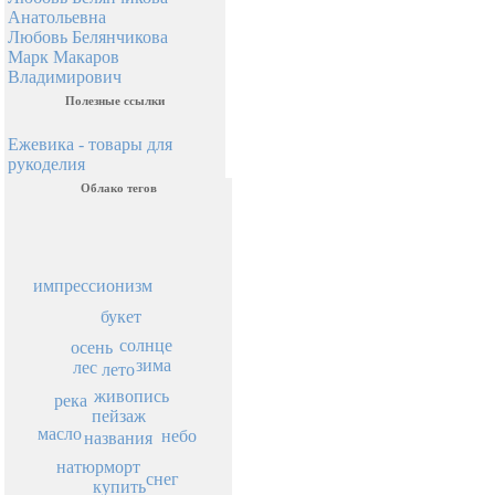
Анатольевна
Любовь Белянчикова
Марк Макаров
Владимирович
Полезные ссылки
Ежевика - товары для
рукоделия
Облако тегов
импрессионизм
букет
солнце
осень
зима
лес
лето
живопись
река
пейзаж
масло
небо
названия
натюрморт
снег
купить