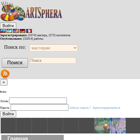
Войти
Зарегистрировано:
[1974] мастера, [373] посетителя.
Опубликовано:
[32814] работы.
Поиск по:
×
Войти
Логин
Пароль
Забыли пароль?
Зарегистрироваться
Войти
Главная