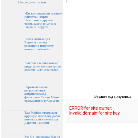
Последние статьи
«Где командовали высшие
существа: Генрих
Нюссляйн и друзья»
открывается в галерее
Гвидо В. Баудаха
Новая экспозиция
Высокого музея
посвящена искусству
южных backroads
Выставка в Глиптотеке
предлагает скульптурную
одиссею 1789-1914 годов
Первая большая
ретроспектива
американского
Введите код с картинки:
фотографа Салли Манн
отправляется в Хьюстон
Tate Modern открывает
крупную выставку работ
пионерской художницы
Доротеи Таннинг
Neo-Op: выставка Марка