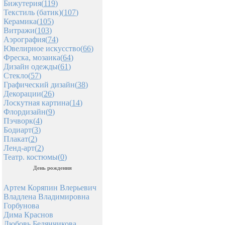
Бижутерия(
119
)
Текстиль (батик)(
107
)
Керамика(
105
)
Витражи(
103
)
Аэрография(
74
)
Ювелирное искусство(
66
)
Фреска, мозаика(
64
)
Дизайн одежды(
61
)
Стекло(
57
)
Графический дизайн(
38
)
Декорации(
26
)
Лоскутная картина(
14
)
Флордизайн(
9
)
Пэчворк(
4
)
Бодиарт(
3
)
Плакат(
2
)
Ленд-арт(
2
)
Театр. костюмы(
0
)
День рождения
Артем Коряпин Влерьевич
Владлена Владимировна
Горбунова
Дима Краснов
Любовь Белянчикова