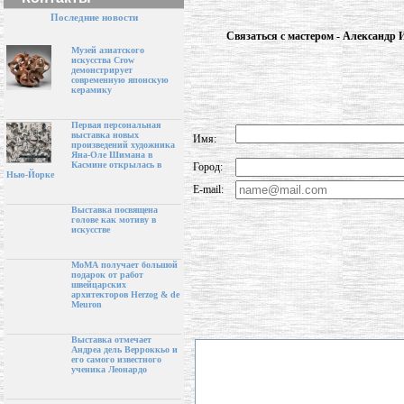
Последние новости
Связаться с мастером - Александр 
Музей азиатского
искусства Crow
демонстрирует
современную японскую
керамику
Первая персональная
выставка новых
Имя:
произведений художника
Яна-Оле Шимана в
Касмине открылась в
Город:
Нью-Йорке
E-mail:
Выставка посвящена
голове как мотиву в
искусстве
МоМА получает большой
подарок от работ
швейцарских
архитекторов Herzog & de
Meuron
Выставка отмечает
Андреа дель Верроккьо и
его самого известного
ученика Леонардо