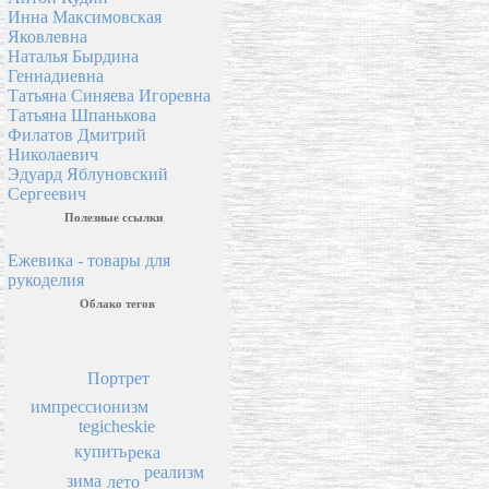
Инна Максимовская
Яковлевна
Наталья Бырдина
Геннадиевна
Татьяна Синяева Игоревна
Татьяна Шпанькова
Филатов Дмитрий
Николаевич
Эдуард Яблуновский
Сергеевич
Полезные ссылки
Ежевика - товары для
рукоделия
Облако тегов
Портрет
импрессионизм
tegicheskie
купить
река
реализм
зима
лето