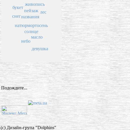
живопись
букет
пейзаж
лес
снег
названия
натюрморт
осень
солнце
масло
небо
девушка
Подождите...
(c) Дизайн-група "Dolphins"