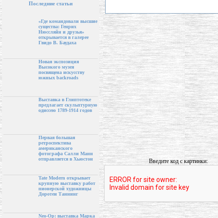
Последние статьи
«Где командовали высшие
существа: Генрих
Нюссляйн и друзья»
открывается в галерее
Гвидо В. Баудаха
Новая экспозиция
Высокого музея
посвящена искусству
южных backroads
Выставка в Глиптотеке
предлагает скульптурную
одиссею 1789-1914 годов
Первая большая
ретроспектива
американского
фотографа Салли Манн
отправляется в Хьюстон
Введите код с картинки:
Tate Modern открывает
крупную выставку работ
пионерской художницы
Доротеи Таннинг
Neo-Op: выставка Марка