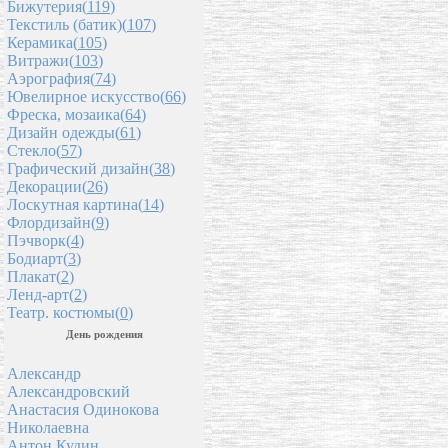
Бижутерия(
119
)
Текстиль (батик)(
107
)
Керамика(
105
)
Витражи(
103
)
Аэрография(
74
)
Ювелирное искусство(
66
)
Фреска, мозаика(
64
)
Дизайн одежды(
61
)
Стекло(
57
)
Графический дизайн(
38
)
Декорации(
26
)
Лоскутная картина(
14
)
Флордизайн(
9
)
Пэчворк(
4
)
Бодиарт(
3
)
Плакат(
2
)
Ленд-арт(
2
)
Театр. костюмы(
0
)
День рождения
Александр
Александровский
Анастасия Одинокова
Николаевна
Антон Кудин