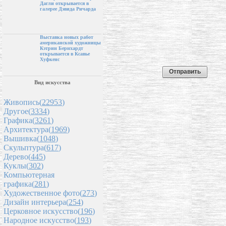
Дагли открывается в
галерее Дэвида Ричарда
Выставка новых работ
американской художницы
Кэтрин Бернхардт
открывается в Ксавье
Хуфкенс
Вид искусства
Живопись(
22953
)
Другое(
3334
)
Графика(
3261
)
Архитектура(
1969
)
Вышивка(
1048
)
Скульптура(
617
)
Дерево(
445
)
Куклы(
302
)
Компьютерная
графика(
281
)
Художественное фото(
273
)
Дизайн интерьера(
254
)
Церковное искусство(
196
)
Народное искусство(
193
)