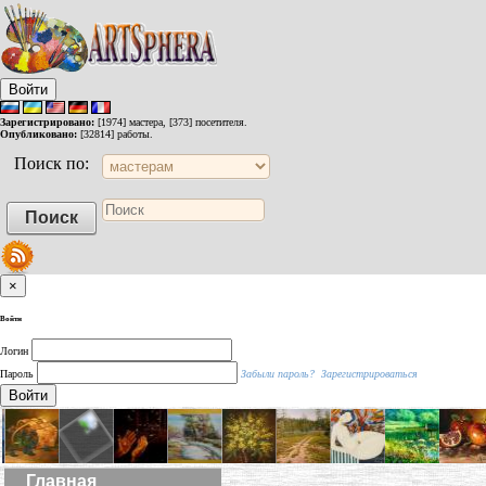
Войти
Зарегистрировано:
[1974] мастера, [373] посетителя.
Опубликовано:
[32814] работы.
Поиск по:
×
Войти
Логин
Пароль
Забыли пароль?
Зарегистрироваться
Войти
Главная