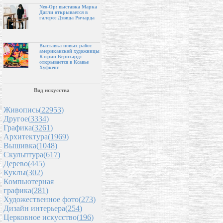
Neo-Op: выставка Марка
Дагли открывается в
галерее Дэвида Ричарда
Выставка новых работ
американской художницы
Кэтрин Бернхардт
открывается в Ксавье
Хуфкенс
Вид искусства
Живопись(
22953
)
Другое(
3334
)
Графика(
3261
)
Архитектура(
1969
)
Вышивка(
1048
)
Скульптура(
617
)
Дерево(
445
)
Куклы(
302
)
Компьютерная
графика(
281
)
Художественное фото(
273
)
Дизайн интерьера(
254
)
Церковное искусство(
196
)