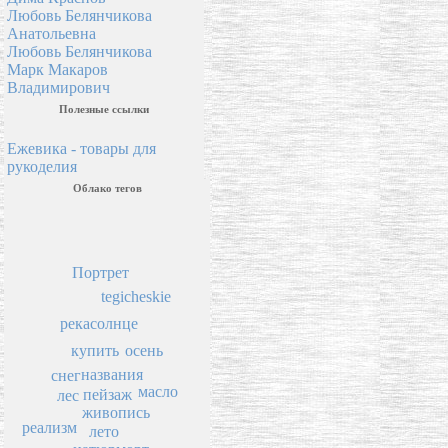
Любовь Белянчикова
Анатольевна
Любовь Белянчикова
Марк Макаров
Владимирович
Полезные ссылки
Ежевика - товары для
рукоделия
Облако тегов
Портрет
tegicheskie
солнце
река
осень
купить
названия
снег
масло
пейзаж
лес
живопись
реализм
лето