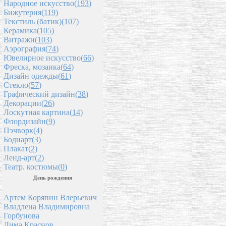
Народное искусство(
193
)
Бижутерия(
119
)
Текстиль (батик)(
107
)
Керамика(
105
)
Витражи(
103
)
Аэрография(
74
)
Ювелирное искусство(
66
)
Фреска, мозаика(
64
)
Дизайн одежды(
61
)
Стекло(
57
)
Графический дизайн(
38
)
Декорации(
26
)
Лоскутная картина(
14
)
Флордизайн(
9
)
Пэчворк(
4
)
Бодиарт(
3
)
Плакат(
2
)
Ленд-арт(
2
)
Театр. костюмы(
0
)
День рождения
Артем Коряпин Влерьевич
Владлена Владимировна
Горбунова
Дима Краснов