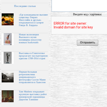
Последние статьи
Введите код с картинки:
«Где командовали высшие
существа: Генрих
Нюссляйн и друзья»
открывается в галерее
Гвидо В. Баудаха
Новая экспозиция
Высокого музея
посвящена искусству
южных backroads
Выставка в Глиптотеке
предлагает скульптурную
одиссею 1789-1914 годов
Первая большая
ретроспектива
американского
фотографа Салли Манн
отправляется в Хьюстон
Tate Modern открывает
крупную выставку работ
пионерской художницы
Доротеи Таннинг