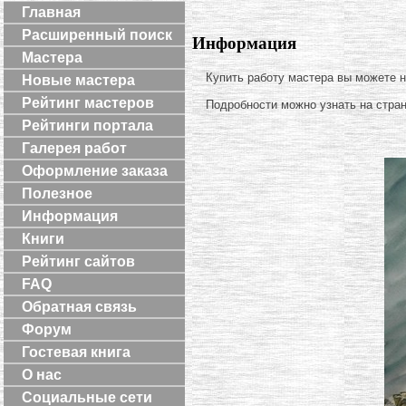
Главная
Расширенный поиск
Информация
Мастера
Купить работу мастера вы можете 
Новые мастера
Рейтинг мастеров
Подробности можно узнать на стра
Рейтинги портала
Галерея работ
Оформление заказа
Полезное
Информация
Книги
Рейтинг сайтов
FAQ
Обратная связь
Форум
Гостевая книга
О нас
Социальные сети