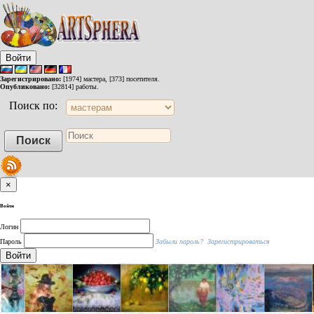
Войти
Зарегистрировано:
[1974] мастера, [373] посетителя.
Опубликовано:
[32814] работы.
Поиск по:
×
Войти
Логин
Пароль
Забыли пароль?
Зарегистрироваться
Войти