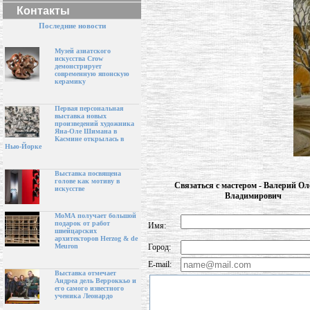
Контакты
Последние новости
Музей азиатского
искусства Crow
демонстрирует
современную японскую
керамику
Первая персональная
выставка новых
произведений художника
Яна-Оле Шимана в
Касмине открылась в
Нью-Йорке
Выставка посвящена
голове как мотиву в
Связаться с мастером - Валерий О
искусстве
Владимирович
МоМА получает большой
подарок от работ
Имя:
швейцарских
архитекторов Herzog & de
Город:
Meuron
E-mail:
Выставка отмечает
Андреа дель Верроккьо и
его самого известного
ученика Леонардо