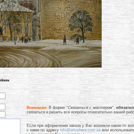
лейник
Внимание:
В форме "
Связаться с мастером
",
обязате
связаться и решить все вопросы относительно вашей раб
Если при оформлении заказа у Вас возникли какие-то во
с нами по адресу
info@artsphera.com.ua
или использоват