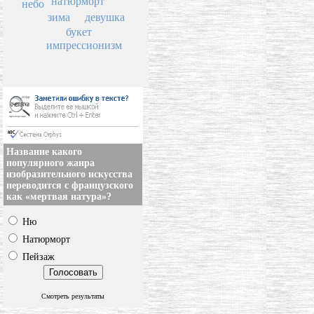
натюрморт
небо
зима
девушка
букет
импрессионизм
Название какого
популярного жанра
изобразительного искусства
переводится с французского
как «мертвая натура»?
Ню
Натюрморт
Пейзаж
Смотреть результаты