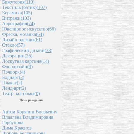
Бижутерия(
119
)
Текстиль (батик)(
107
)
Керамика(
105
)
Витражи(
103
)
Аэрография(
74
)
Ювелирное искусство(
66
)
Фреска, мозаика(
64
)
Дизайн одежды(
61
)
Стекло(
57
)
Графический дизайн(
38
)
Декорации(
26
)
Лоскутная картина(
14
)
Флордизайн(
9
)
Пэчворк(
4
)
Бодиарт(
3
)
Плакат(
2
)
Ленд-арт(
2
)
Театр. костюмы(
0
)
День рождения
Артем Коряпин Влерьевич
Владлена Владимировна
Горбунова
Дима Краснов
Любовь Белянчикова