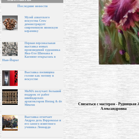
Последние новости
Музей азиатского
искусства Crow
демонстрирует
современную японскую
керамику
Первая персональная
выставка новых
произведений художника
Яна-Оле Шимана в
Касмине открылась в
Нью-Йорке
Выставка посвящена
голове как мотиву в
искусстве
МоМА получает большой
подарок от работ
швейцарских
архитекторов Herzog & de
Связаться с мастером - Рудницкая
Meuron
Александровна
Выставка отмечает
Андреа дель Верроккьо и
его самого известного
ученика Леонардо