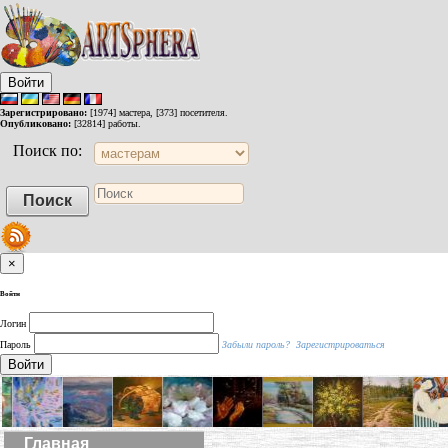
Войти
Зарегистрировано:
[1974] мастера, [373] посетителя.
Опубликовано:
[32814] работы.
Поиск по:
×
Войти
Логин
Пароль
Забыли пароль?
Зарегистрироваться
Войти
Главная