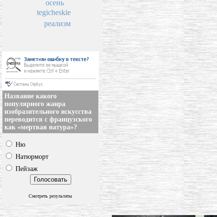
осень
tegicheskie
реализм
Название какого
популярного жанра
изобразительного искусства
переводится с французского
как «мертвая натура»?
Ню
Натюрморт
Пейзаж
Смотреть результаты