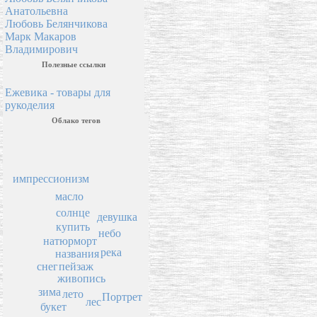
Анатольевна
Любовь Белянчикова
Марк Макаров
Владимирович
Полезные ссылки
Ежевика - товары для
рукоделия
Облако тегов
импрессионизм
масло
солнце
девушка
купить
небо
натюрморт
река
названия
снег
пейзаж
живопись
зима
лето
Портрет
лес
букет