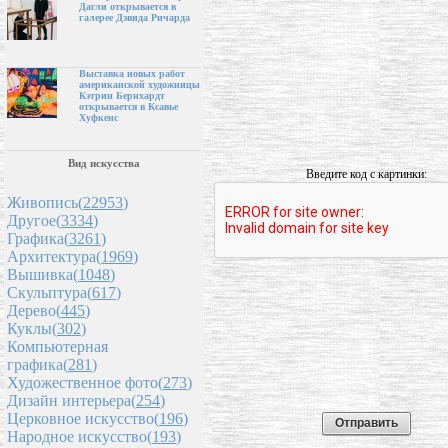
Дагли открывается в
галерее Дэвида Ричарда
Выставка новых работ
американской художницы
Кэтрин Бернхардт
открывается в Ксавье
Хуфкенс
Вид искусства
Введите код с картинки:
Живопись(
22953
)
Другое(
3334
)
Графика(
3261
)
Архитектура(
1969
)
Вышивка(
1048
)
Скульптура(
617
)
Дерево(
445
)
Куклы(
302
)
Компьютерная
графика(
281
)
Художественное фото(
273
)
Дизайн интерьера(
254
)
Церковное искусство(
196
)
Народное искусство(
193
)