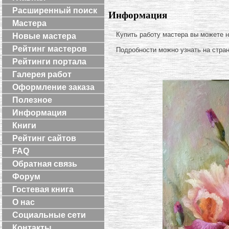
Расширенный поиск
Информация
Мастера
Купить работу мастера вы можете 
Новые мастера
Рейтинг мастеров
Подробности можно узнать на стра
Рейтинги портала
Галерея работ
Оформление заказа
Полезное
Информация
Книги
Рейтинг сайтов
FAQ
Обратная связь
Форум
Гостевая книга
О нас
Социальные сети
Контакты