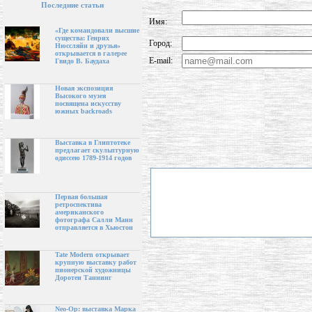
Последние статьи
Имя:
«Где командовали высшие
существа: Генрих
Город:
Нюссляйн и друзья»
открывается в галерее
E-mail:
Гвидо В. Баудаха
Новая экспозиция
Высокого музея
посвящена искусству
южных backroads
Выставка в Глиптотеке
предлагает скульптурную
одиссею 1789-1914 годов
Первая большая
ретроспектива
американского
фотографа Салли Манн
отправляется в Хьюстон
Tate Modern открывает
крупную выставку работ
пионерской художницы
Доротеи Таннинг
Neo-Op: выставка Марка