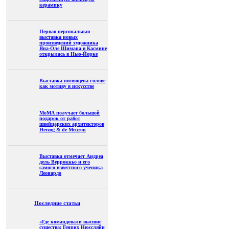
керамику
Первая персональная
выставка новых
произведений художника
Яна-Оле Шимана в Касмине
открылась в Нью-Йорке
Выставка посвящена голове
как мотиву в искусстве
МоМА получает большой
подарок от работ
швейцарских архитекторов
Herzog & de Meuron
Выставка отмечает Андреа
дель Верроккьо и его
самого известного ученика
Леонардо
Последние статьи
«Где командовали высшие
существа: Генрих Нюссляйн