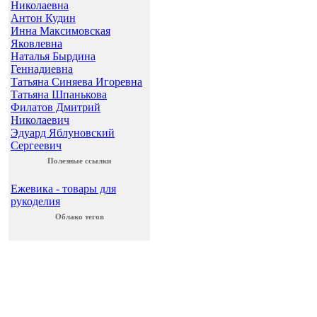
Николаевна
Антон Кудин
Инна Максимовская
Яковлевна
Наталья Бырдина
Геннадиевна
Татьяна Синяева Игоревна
Татьяна Шпанькова
Филатов Дмитрий
Николаевич
Эдуард Яблуновский
Сергеевич
Полезные ссылки
Ежевика - товары для
рукоделия
Облако тегов