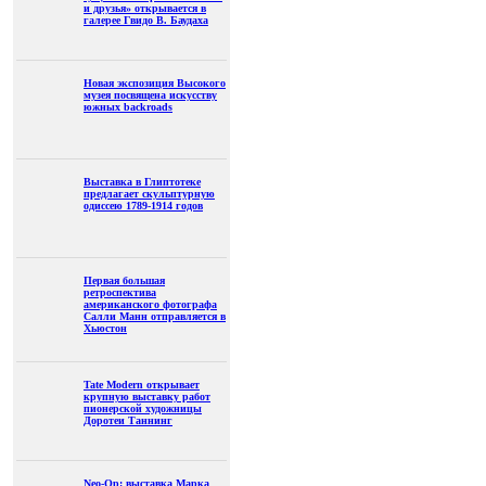
и друзья» открывается в
галерее Гвидо В. Баудаха
Новая экспозиция Высокого
музея посвящена искусству
южных backroads
Выставка в Глиптотеке
предлагает скульптурную
одиссею 1789-1914 годов
Первая большая
ретроспектива
американского фотографа
Салли Манн отправляется в
Хьюстон
Tate Modern открывает
крупную выставку работ
пионерской художницы
Доротеи Таннинг
Neo-Op: выставка Марка