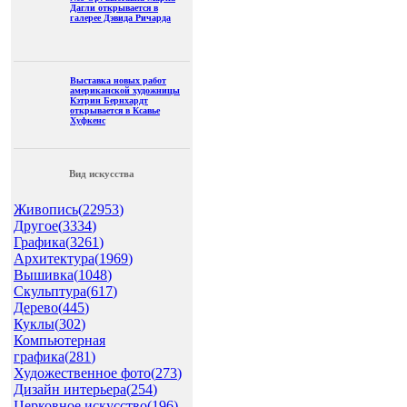
Дагли открывается в
галерее Дэвида Ричарда
Выставка новых работ
американской художницы
Кэтрин Бернхардт
открывается в Ксавье
Хуфкенс
Вид искусства
Живопись(
22953
)
Другое(
3334
)
Графика(
3261
)
Архитектура(
1969
)
Вышивка(
1048
)
Скульптура(
617
)
Дерево(
445
)
Куклы(
302
)
Компьютерная
графика(
281
)
Художественное фото(
273
)
Дизайн интерьера(
254
)
Церковное искусство(
196
)