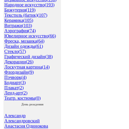
Народное искусство(
193
)
Бижутерия(
119
)
Текстиль (батик)(
107
)
Керамика(
105
)
Витражи(
103
)
Аэрография(
74
)
Ювелирное искусство(
66
)
Фреска, мозаика(
64
)
Дизайн одежды(
61
)
Стекло(
57
)
Графический дизайн(
38
)
Декорации(
26
)
Лоскутная картина(
14
)
Флордизайн(
9
)
Пэчворк(
4
)
Бодиарт(
3
)
Плакат(
2
)
Ленд-арт(
2
)
Театр. костюмы(
0
)
День рождения
Александр
Александровский
Анастасия Одинокова