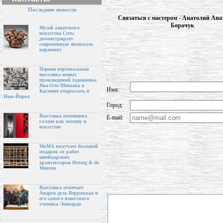
Последние новости
Связаться с мастером - Анатолий Ана
Борачук
Музей азиатского
искусства Crow
демонстрирует
современную японскую
керамику
Первая персональная
выставка новых
произведений художника
Яна-Оле Шимана в
Имя:
Касмине открылась в
Нью-Йорке
Город:
Выставка посвящена
E-mail:
голове как мотиву в
искусстве
МоМА получает большой
подарок от работ
швейцарских
архитекторов Herzog & de
Meuron
Выставка отмечает
Андреа дель Верроккьо и
его самого известного
ученика Леонардо