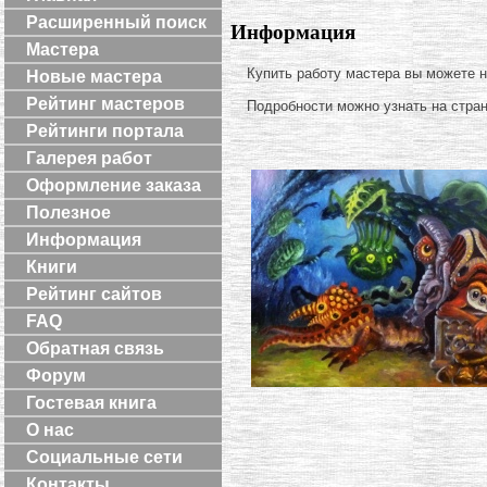
Расширенный поиск
Информация
Мастера
Купить работу мастера вы можете 
Новые мастера
Рейтинг мастеров
Подробности можно узнать на стра
Рейтинги портала
Галерея работ
Оформление заказа
Полезное
Информация
Книги
Рейтинг сайтов
FAQ
Обратная связь
Форум
Гостевая книга
О нас
Социальные сети
Контакты