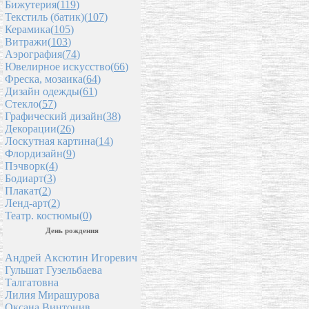
Бижутерия(
119
)
Текстиль (батик)(
107
)
Керамика(
105
)
Витражи(
103
)
Аэрография(
74
)
Ювелирное искусство(
66
)
Фреска, мозаика(
64
)
Дизайн одежды(
61
)
Стекло(
57
)
Графический дизайн(
38
)
Декорации(
26
)
Лоскутная картина(
14
)
Флордизайн(
9
)
Пэчворк(
4
)
Бодиарт(
3
)
Плакат(
2
)
Ленд-арт(
2
)
Театр. костюмы(
0
)
День рождения
Андрей Аксютин Игоревич
Гульшат Гузельбаева
Талгатовна
Лилия Мирашурова
Оксана Винтонив