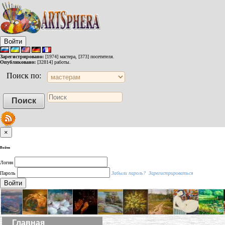
Войти
Зарегистрировано:
[1974] мастера, [373] посетителя.
Опубликовано:
[32814] работы.
Поиск по:
×
Войти
Логин
Пароль
Забыли пароль?
Зарегистрироваться
Войти
Главная