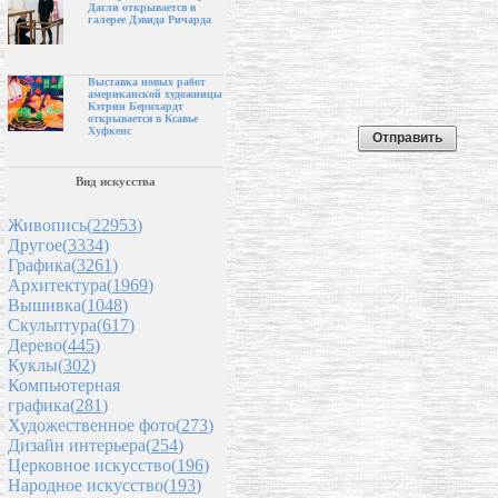
Дагли открывается в
галерее Дэвида Ричарда
Выставка новых работ
американской художницы
Кэтрин Бернхардт
открывается в Ксавье
Хуфкенс
Вид искусства
Живопись(
22953
)
Другое(
3334
)
Графика(
3261
)
Архитектура(
1969
)
Вышивка(
1048
)
Скульптура(
617
)
Дерево(
445
)
Куклы(
302
)
Компьютерная
графика(
281
)
Художественное фото(
273
)
Дизайн интерьера(
254
)
Церковное искусство(
196
)
Народное искусство(
193
)