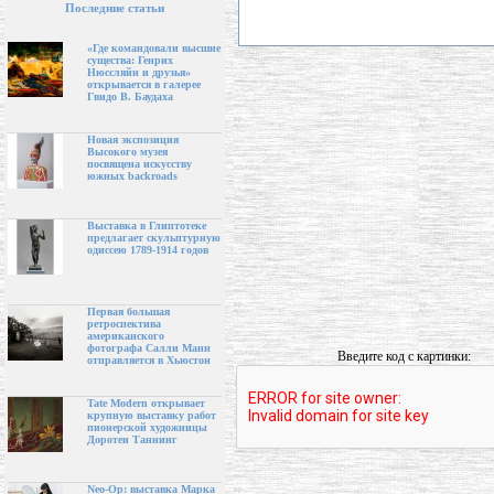
Последние статьи
«Где командовали высшие
существа: Генрих
Нюссляйн и друзья»
открывается в галерее
Гвидо В. Баудаха
Новая экспозиция
Высокого музея
посвящена искусству
южных backroads
Выставка в Глиптотеке
предлагает скульптурную
одиссею 1789-1914 годов
Первая большая
ретроспектива
американского
фотографа Салли Манн
Введите код с картинки:
отправляется в Хьюстон
Tate Modern открывает
крупную выставку работ
пионерской художницы
Доротеи Таннинг
Neo-Op: выставка Марка