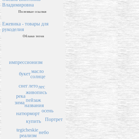
Владимировна
Полезные ссылки
Ежевика - товары для
рукоделия
Облако тегов
импрессионизм
масло
букет
солнце
снег
лето
лес
живопись
река
пейзаж
зима
названия
осень
натюрморт
Портрет
купить
tegicheskie
небо
реализм