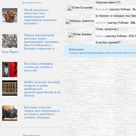
Чудесные цвета 5!!!
Последние новости
Businka16
(мастер) Рейтинг:
25
Музей азиатского
искусства Crow
)) страшно за лошадку под тако
демонстрирует
современную японскую
nat-liv01
(мастер) Рейтинг:
336.
керамику
Очень интересно !
Первая персональная
bakaeva
(мастер) Рейтинг:
273.7
выставка новых
произведений художника
Классное деревце!!!
Яна-Оле Шимана в
Касмине открылась в
Внимание:
Нью-Йорке
Только зарегистрированные пользователи могут ост
Выставка посвящена
голове как мотиву в
искусстве
МоМА получает большой
подарок от работ
швейцарских
архитекторов Herzog & de
Meuron
Выставка отмечает
Андреа дель Верроккьо и
его самого известного
ученика Леонардо
Последние статьи