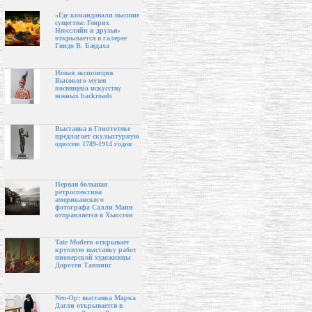
«Где командовали высшие
существа: Генрих
Нюссляйн и друзья»
открывается в галерее
Гвидо В. Баудаха
Новая экспозиция
Высокого музея
посвящена искусству
южных backroads
Выставка в Глиптотеке
предлагает скульптурную
одиссею 1789-1914 годов
Первая большая
ретроспектива
американского
фотографа Салли Манн
отправляется в Хьюстон
Tate Modern открывает
крупную выставку работ
пионерской художницы
Доротеи Таннинг
Neo-Op: выставка Марка
Дагли открывается в