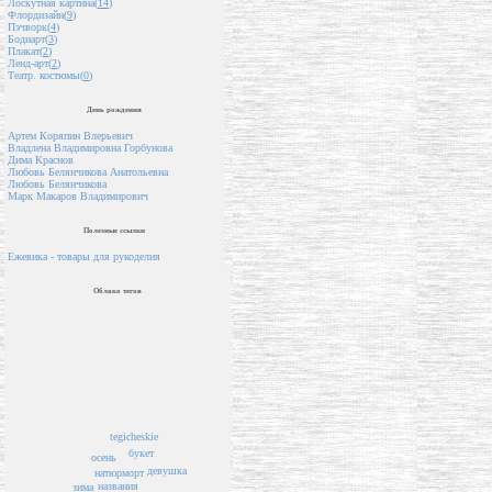
Лоскутная картина(
14
)
Флордизайн(
9
)
Пэчворк(
4
)
Бодиарт(
3
)
Плакат(
2
)
Ленд-арт(
2
)
Театр. костюмы(
0
)
День рождения
Артем Коряпин Влерьевич
Владлена Владимировна Горбунова
Дима Краснов
Любовь Белянчикова Анатольевна
Любовь Белянчикова
Марк Макаров Владимирович
Полезные ссылки
Ежевика - товары для рукоделия
Облако тегов
tegicheskie
букет
осень
девушка
натюрморт
названия
зима