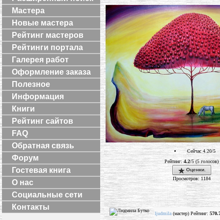
Мастера
Новые мастера
Рейтинг мастеров
Рейтинги портала
Галерея работ
Оформление заказа
Полезное
Информация
Книги
Рейтинг сайтов
FAQ
Обратная связь
Сейчас 4.20/5
Форум
Рейтинг:
4.2
/5 (5 голосов)
Гостевая книга
Оценки.
Просмотров: 1184
О нас
Социальные сети
Контакты
ljudmila
(мастер) Рейтинг:
570.