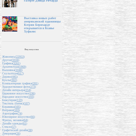
галерее Дэвида Ричарда
Выставка новых работ
американской художницы
Кэтрин Бернхардт
открывается в Ксавье
Хуфкенс
Вид искусства
Живопись(
22953
)
Другое(
3334
)
Графика(
3261
)
Архитектура(
1969
)
Вышивка(
1048
)
Скульптура(
617
)
Дерево(
445
)
Куклы(
302
)
Компьютерная графика(
281
)
Художественное фото(
273
)
Дизайн интерьера(
254
)
Церковное искусство(
196
)
Народное искусство(
193
)
Бижутерия(
119
)
Текстиль (батик)(
107
)
Керамика(
105
)
Витражи(
103
)
Аэрография(
74
)
Ювелирное искусство(
66
)
Фреска, мозаика(
64
)
Дизайн одежды(
61
)
Стекло(
57
)
Графический дизайн(
38
)
Декорации(
26
)