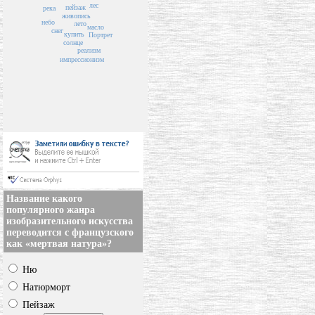
лес
пейзаж
река
живопись
небо
лето
масло
снег
купить
Портрет
солнце
реализм
импрессионизм
Название какого
популярного жанра
изобразительного искусства
переводится с французского
как «мертвая натура»?
Ню
Натюрморт
Пейзаж