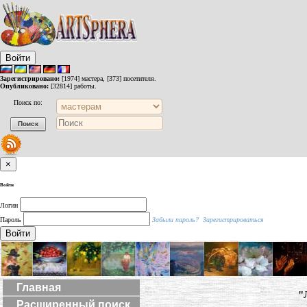
Войти
Зарегистрировано:
[1974] мастера, [373] посетителя.
Опубликовано:
[32814] работы.
Поиск по:
×
Войти
Логин
Пароль
Забыли пароль?
Зарегистрироваться
Войти
Главная
"
Расширенный поиск