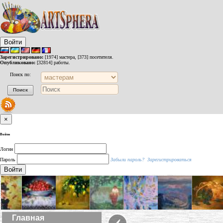
Войти
Зарегистрировано:
[1974] мастера, [373] посетителя.
Опубликовано:
[32814] работы.
Поиск по:
×
Войти
Логин
Пароль
Забыли пароль?
Зарегистрироваться
Войти
‹
Главная