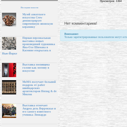
Просмотров: 1364
Последние новости
Музей азиатского
искусства Crow
демонстрирует
Нет комментариев!
современную японскую
керамику
Внимание:
Только зарегистрированные пользователи могут ост
Первая персональная
выставка новых
произведений художника
Яна-Оле Шимана в
Касмине открылась в
Нью-Йорке
Выставка посвящена
голове как мотиву в
искусстве
МоМА получает большой
подарок от работ
швейцарских
архитекторов Herzog & de
Meuron
Выставка отмечает
Андреа дель Верроккьо и
его самого известного
ученика Леонардо