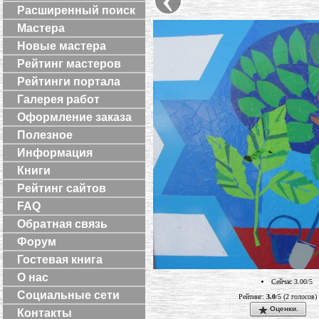
Расширенный поиск
Мастера
Новые мастера
Рейтинг мастеров
Рейтинги портала
Галерея работ
Оформление заказа
Полезное
Информация
Книги
Рейтинг сайтов
FAQ
Обратная связь
Форум
Гостевая книга
О нас
Сейчас 3.00/5
Социальные сети
Рейтинг:
3.0
/5 (2 голосов)
Оценки.
Контакты