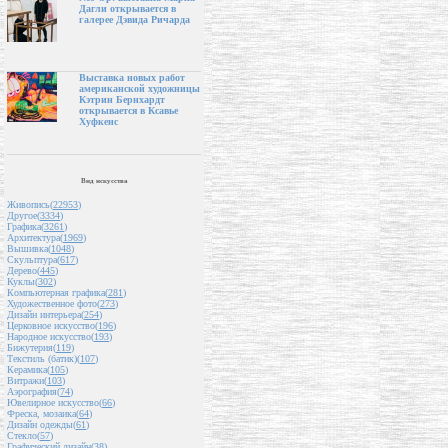
Дагли открывается в
галерее Дэвида Ричарда
Выставка новых работ
американской художницы
Кэтрин Бернхардт
открывается в Ксавье
Хуфкенс
Вид искусства
Живопись(
22953
)
Другое(
3334
)
Графика(
3261
)
Архитектура(
1969
)
Вышивка(
1048
)
Скульптура(
617
)
Дерево(
445
)
Куклы(
302
)
Компьютерная графика(
281
)
Художественное фото(
273
)
Дизайн интерьера(
254
)
Церковное искусство(
196
)
Народное искусство(
193
)
Бижутерия(
119
)
Текстиль (батик)(
107
)
Керамика(
105
)
Витражи(
103
)
Аэрография(
74
)
Ювелирное искусство(
66
)
Фреска, мозаика(
64
)
Дизайн одежды(
61
)
Стекло(
57
)
Графический дизайн(
38
)