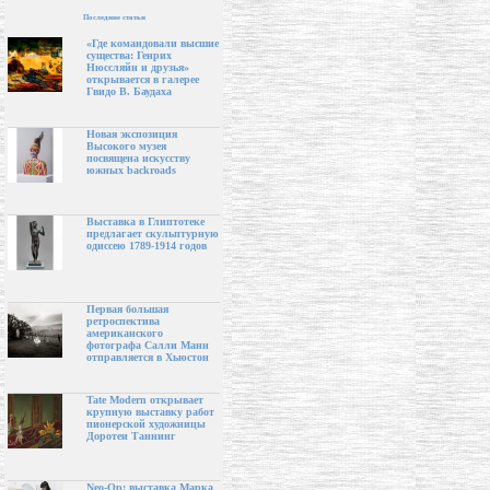
Последние статьи
«Где командовали высшие
существа: Генрих
Нюссляйн и друзья»
открывается в галерее
Гвидо В. Баудаха
Новая экспозиция
Высокого музея
посвящена искусству
южных backroads
Выставка в Глиптотеке
предлагает скульптурную
одиссею 1789-1914 годов
Первая большая
ретроспектива
американского
фотографа Салли Манн
отправляется в Хьюстон
Tate Modern открывает
крупную выставку работ
пионерской художницы
Доротеи Таннинг
Neo-Op: выставка Марка