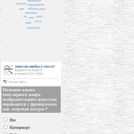
натюрморт
реализм
река
названия
пейзаж
снег
солнце
живопись
осень
лес
лето
масло
зима
tegicheskie
Название какого
популярного жанра
изобразительного искусства
переводится с французского
как «мертвая натура»?
Ню
Натюрморт