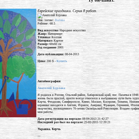
"Ту би-Шват."
Еврейские праздники. Серия 8 работ.
Ник /логин/:
Burlaka
Рейтинг: 68.5
Вид искусства:
Народное искусство
Жанр:
Натюрморт
Техника:
Коллаж
Материал:
Картон
Размер:
60x60 см
Год создания:
2001
Дата публикации:
08-04-2013
Цена:
200 $ -
Купить
Автобиография:
Анатолий Бурлака
Я родился в России, Ольский район, Хабаровский край, пос. Палатка в 1948
жизнь была простой, просто всегда относился к выбранному пути быть худо
Керчи, Феодосии, Симферополе, Киеве, Москве, Костроме, Тюмени, Нижнева
керамике находятся в Англии, Израиле, Америке, Франции, Германии, Итали
творчества, посвященного 70-летию Октябрьской Революции. Владею графико
мои работы.
Дата регистрации на портале:
08-04-2013 21:42:27
Последний раз был на портале:
25-02-2015 12:20:21
Украина, Керчь
---