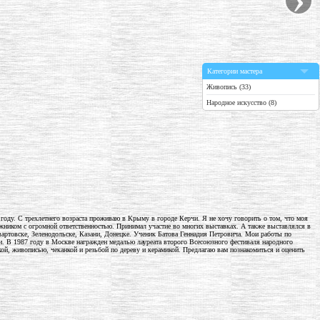
Категории мастера
Живопись (33)
Народное искусство (8)
 году. С трехлетнего возраста проживаю в Крыму в городе Керчи. Я не хочу говорить о том, что моя
жником с огромной ответственностью. Принимал участие во многих выставках. А также выставлялся в
ртовске, Зеленодольске, Казани, Донецке. Ученик Батова Геннадия Петровича. Мои работы по
и. В 1987 году в Москве награжден медалью лауреата второго Всесоюзного фестиваля народного
й, живописью, чеканкой и резьбой по дереву и керамикой. Предлагаю вам познакомиться и оценить