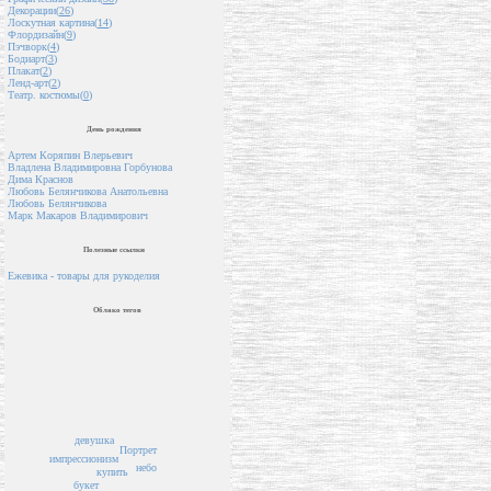
Декорации(
26
)
Лоскутная картина(
14
)
Флордизайн(
9
)
Пэчворк(
4
)
Бодиарт(
3
)
Плакат(
2
)
Ленд-арт(
2
)
Театр. костюмы(
0
)
День рождения
Артем Коряпин Влерьевич
Владлена Владимировна Горбунова
Дима Краснов
Любовь Белянчикова Анатольевна
Любовь Белянчикова
Марк Макаров Владимирович
Полезные ссылки
Ежевика - товары для рукоделия
Облако тегов
девушка
Портрет
импрессионизм
небо
купить
букет