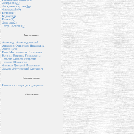
Декорации(
26
)
Лоскутная картина(
14
)
Флордизайн(
9
)
Пэчворк(
4
)
Бодиарт(
3
)
Плакат(
2
)
Ленд-арт(
2
)
Театр. костюмы(
0
)
День рождения
Александр Александровский
Анастасия Одинокова Николаевна
Антон Кудин
Инна Максимовская Яковлевна
Наталья Бырдина Геннадиевна
Татьяна Синяева Игоревна
Татьяна Шпанькова
Филатов Дмитрий Николаевич
Эдуард Яблуновский Сергеевич
Полезные ссылки
Ежевика - товары для рукоделия
Облако тегов