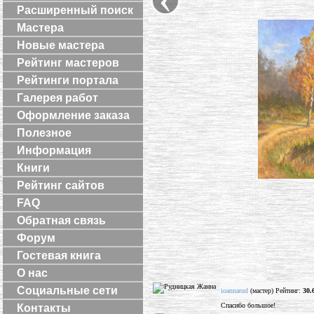
Расширенный поиск
Мастера
Новые мастера
Рейтинг мастеров
Рейтинги портала
Галерея работ
Оформление заказа
Полезное
Информация
Книги
Рейтинг сайтов
FAQ
Обратная связь
Форум
Гостевая книга
О нас
Социальные сети
ioannarud
(мастер) Рейтинг:
30.
Спасибо большое!
Контакты