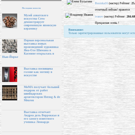
Businka16
(мастер) Рейтинг:
25
Последние новости
отличный пейзаж! нравится
Музей азиатского
ivanov
(мастер) Рейтинг:
284.68
искусства Crow
демонстрирует
Прекрасная осень !
современную японскую
керамику
Внимание:
Только зарегистрированные пользователи могут ост
Первая персональная
выставка новых
произведений художника
Яна-Оле Шимана в
Касмине открылась в
Нью-Йорке
Выставка посвящена
голове как мотиву в
искусстве
МоМА получает большой
подарок от работ
швейцарских
архитекторов Herzog & de
Meuron
Выставка отмечает
Андреа дель Верроккьо и
его самого известного
ученика Леонардо