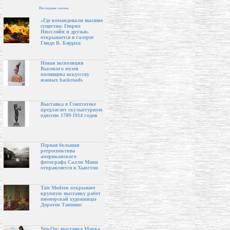
Последние статьи
«Где командовали высшие
существа: Генрих
Нюссляйн и друзья»
открывается в галерее
Гвидо В. Баудаха
Новая экспозиция
Высокого музея
посвящена искусству
южных backroads
Выставка в Глиптотеке
предлагает скульптурную
одиссею 1789-1914 годов
Первая большая
ретроспектива
американского
фотографа Салли Манн
отправляется в Хьюстон
Tate Modern открывает
крупную выставку работ
пионерской художницы
Доротеи Таннинг
Neo-Op: выставка Марка