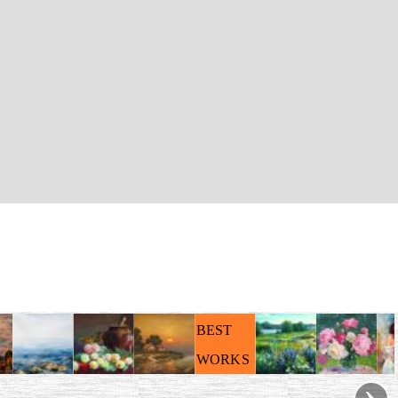
BEST
WORKS
›