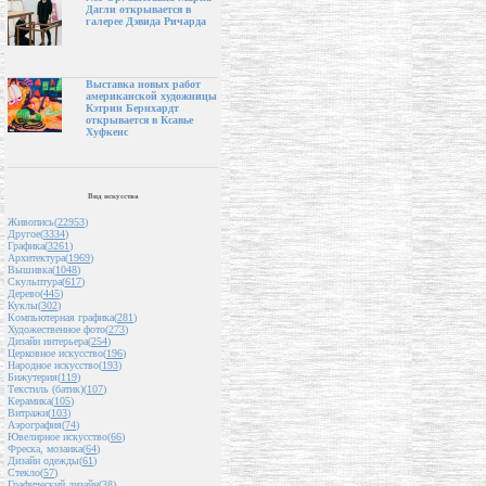
Дагли открывается в
галерее Дэвида Ричарда
Выставка новых работ
американской художницы
Кэтрин Бернхардт
открывается в Ксавье
Хуфкенс
Вид искусства
Живопись(
22953
)
Другое(
3334
)
Графика(
3261
)
Архитектура(
1969
)
Вышивка(
1048
)
Скульптура(
617
)
Дерево(
445
)
Куклы(
302
)
Компьютерная графика(
281
)
Художественное фото(
273
)
Дизайн интерьера(
254
)
Церковное искусство(
196
)
Народное искусство(
193
)
Бижутерия(
119
)
Текстиль (батик)(
107
)
Керамика(
105
)
Витражи(
103
)
Аэрография(
74
)
Ювелирное искусство(
66
)
Фреска, мозаика(
64
)
Дизайн одежды(
61
)
Стекло(
57
)
Графический дизайн(
38
)