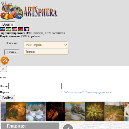
Войти
Зарегистрировано:
[1974] мастера, [373] посетителя.
Опубликовано:
[32814] работы.
Поиск по:
×
Войти
Логин
Пароль
Забыли пароль?
Зарегистрироваться
Войти
‹
Главная