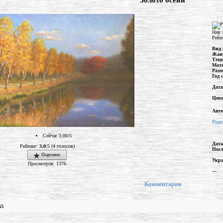
"Золото осени"
Ник 
Рейт
Вид 
Жан
Тех
Мат
Разм
Год 
Дата
Цен
Авто
Рудн
Сейчас 3.00/5
Дата
Рейтинг:
3.0
/5 (4 голосов)
Посл
Оценки.
Укра
Просмотров: 1376
---
Комментарии
65