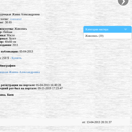
/логин/:
ioannarud
инг: 30.65
искусства:
Живопись
Категории мастера
р:
Пейзаж
ника:
Масло
Живопись (39)
ериал:
Холст
ер:
40x60 см
создания:
2011
 публикации:
05-04-2013
а:
250 $ -
Купить
биография:
ицкая Жанна Александровна
 регистрации на портале:
05-04-2013 16:40:28
едний раз был на портале:
09-11-2019 17:23:47
ина, Киев
от: 13-04-2013 20:31:37