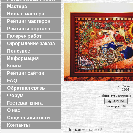
Мастера
Новые мастера
Рейтинг мастеров
Рейтинги портала
Галерея работ
Оформление заказа
Полезное
Информация
Книги
Рейтинг сайтов
FAQ
Сейчас
Обратная связь
0.00/5
Форум
Рейтинг:
0.0
/5 (0 голосов)
Оценки.
Гостевая книга
Просмотров: 1063
О нас
Социальные сети
Контакты
Нет комментариев!