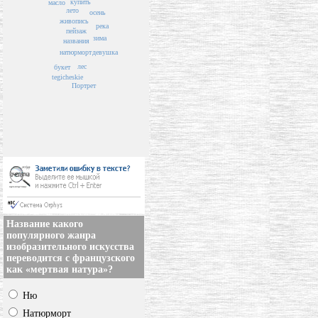
купить
масло
лето
осень
живопись
река
пейзаж
зима
названия
натюрморт
девушка
лес
букет
tegicheskie
Портрет
Название какого
популярного жанра
изобразительного искусства
переводится с французского
как «мертвая натура»?
Ню
Натюрморт