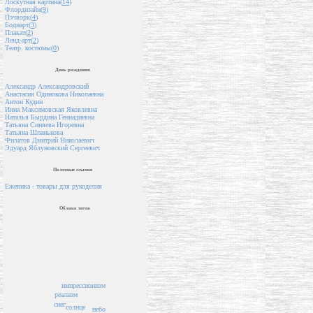
Лоскутная картина(
14
)
Флордизайн(
9
)
Пэчворк(
4
)
Бодиарт(
3
)
Плакат(
2
)
Ленд-арт(
2
)
Театр. костюмы(
0
)
День рождения
Александр Александровский
Анастасия Одинокова Николаевна
Антон Кудин
Инна Максимовская Яковлевна
Наталья Бырдина Геннадиевна
Татьяна Синяева Игоревна
Татьяна Шпанькова
Филатов Дмитрий Николаевич
Эдуард Яблуновский Сергеевич
Полезные ссылки
Ежевика - товары для рукоделия
Облако тегов
импрессионизм
реализм
снег
солнце
небо