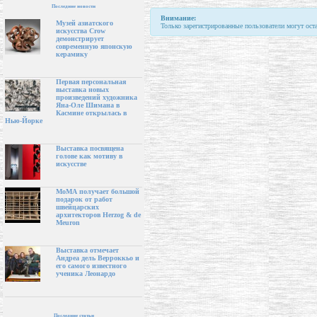
Последние новости
Внимание:
Музей азиатского
Только зарегистрированные пользователи могут ост
искусства Crow
демонстрирует
современную японскую
керамику
Первая персональная
выставка новых
произведений художника
Яна-Оле Шимана в
Касмине открылась в
Нью-Йорке
Выставка посвящена
голове как мотиву в
искусстве
МоМА получает большой
подарок от работ
швейцарских
архитекторов Herzog & de
Meuron
Выставка отмечает
Андреа дель Верроккьо и
его самого известного
ученика Леонардо
Последние статьи