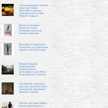
«Где командовали высшие
существа: Генрих
Нюссляйн и друзья»
открывается в галерее
Гвидо В. Баудаха
Новая экспозиция
Высокого музея
посвящена искусству
южных backroads
Выставка в Глиптотеке
предлагает скульптурную
одиссею 1789-1914 годов
Первая большая
ретроспектива
американского
фотографа Салли Манн
отправляется в Хьюстон
Tate Modern открывает
крупную выставку работ
пионерской художницы
Доротеи Таннинг
Neo-Op: выставка Марка
Дагли открывается в