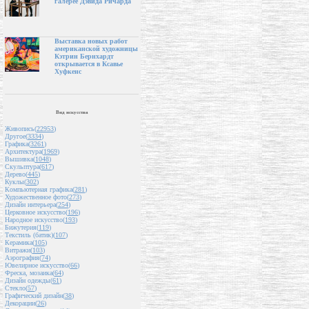
галерее Дэвида Ричарда
Выставка новых работ
американской художницы
Кэтрин Бернхардт
открывается в Ксавье
Хуфкенс
Вид искусства
Живопись(
22953
)
Другое(
3334
)
Графика(
3261
)
Архитектура(
1969
)
Вышивка(
1048
)
Скульптура(
617
)
Дерево(
445
)
Куклы(
302
)
Компьютерная графика(
281
)
Художественное фото(
273
)
Дизайн интерьера(
254
)
Церковное искусство(
196
)
Народное искусство(
193
)
Бижутерия(
119
)
Текстиль (батик)(
107
)
Керамика(
105
)
Витражи(
103
)
Аэрография(
74
)
Ювелирное искусство(
66
)
Фреска, мозаика(
64
)
Дизайн одежды(
61
)
Стекло(
57
)
Графический дизайн(
38
)
Декорации(
26
)