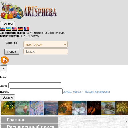
Войти
Зарегистрировано:
[1974] мастера, [373] посетителя.
Опубликовано:
[32814] работы.
Поиск по:
×
Войти
Логин
Пароль
Забыли пароль?
Зарегистрироваться
Войти
Главная
"
Расширенный поиск