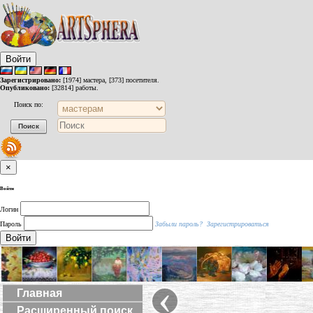
Войти
Зарегистрировано:
[1974] мастера, [373] посетителя.
Опубликовано:
[32814] работы.
Поиск по:
×
Войти
Логин
Пароль
Забыли пароль?
Зарегистрироваться
Войти
‹
Главная
Расширенный поиск