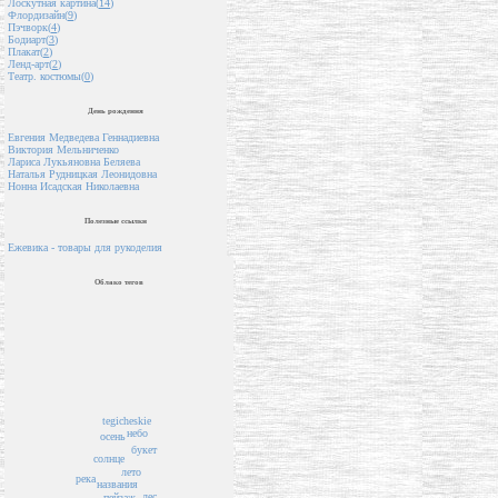
Лоскутная картина(
14
)
Флордизайн(
9
)
Пэчворк(
4
)
Бодиарт(
3
)
Плакат(
2
)
Ленд-арт(
2
)
Театр. костюмы(
0
)
День рождения
Евгения Медведева Геннадиевна
Виктория Мельниченко
Лариса Лукьяновна Беляева
Наталья Рудницкая Леонидовна
Нонна Исадская Николаевна
Полезные ссылки
Ежевика - товары для рукоделия
Облако тегов
tegicheskie
небо
осень
букет
солнце
лето
река
названия
лес
пейзаж