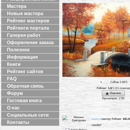
Мастера
Новые мастера
Рейтинг мастеров
Рейтинги портала
Галерея работ
Оформление заказа
Полезное
Информация
Книги
Рейтинг сайтов
FAQ
Сейчас 5.00/5
Обратная связь
Рейтинг:
5.0
/5 (13 голосов)
Форум
Оценки.
Просмотров: 1783
Гостевая книга
О нас
Социальные сети
nataliya
(мастер) Рейтинг:
845.0
Контакты
спасибо!