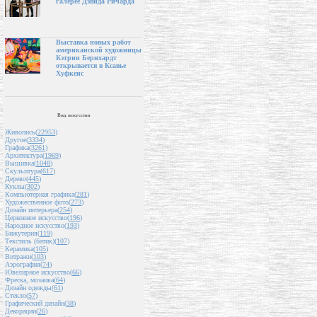
галерее Дэвида Ричарда
Выставка новых работ
американской художницы
Кэтрин Бернхардт
открывается в Ксавье
Хуфкенс
Вид искусства
Живопись(
22953
)
Другое(
3334
)
Графика(
3261
)
Архитектура(
1969
)
Вышивка(
1048
)
Скульптура(
617
)
Дерево(
445
)
Куклы(
302
)
Компьютерная графика(
281
)
Художественное фото(
273
)
Дизайн интерьера(
254
)
Церковное искусство(
196
)
Народное искусство(
193
)
Бижутерия(
119
)
Текстиль (батик)(
107
)
Керамика(
105
)
Витражи(
103
)
Аэрография(
74
)
Ювелирное искусство(
66
)
Фреска, мозаика(
64
)
Дизайн одежды(
61
)
Стекло(
57
)
Графический дизайн(
38
)
Декорации(
26
)