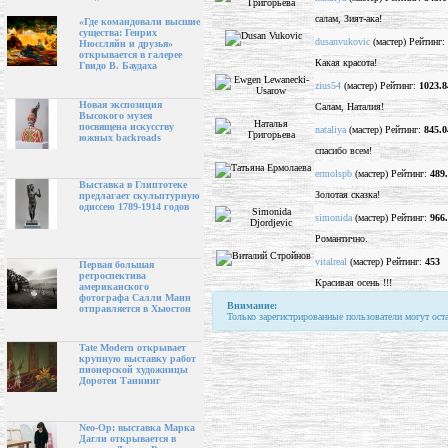
салам, Зият-ака!
«Где командовали высшие
существа: Генрих
dusanvukovic
(мастер) Рейтинг:
Нюссляйн и друзья»
открывается в галерее
Какая красота!
Гвидо В. Баудаха
zius54
(мастер) Рейтинг:
1023.8
Новая экспозиция
Салам, Наталия!
Высокого музея
посвящена искусству
nataliya
(мастер) Рейтинг:
845.0
южных backroads
спасибо всем!
ermolspb
(мастер) Рейтинг:
489
Выставка в Глиптотеке
Золотая сказка!
предлагает скульптурную
одиссею 1789-1914 годов
simonida
(мастер) Рейтинг:
966
Романтично.
vitalreal
(мастер) Рейтинг:
453
Первая большая
ретроспектива
Красивая осень !!!
американского
фотографа Салли Манн
Внимание:
отправляется в Хьюстон
Только зарегистрированные пользователи могут ост
Tate Modern открывает
крупную выставку работ
пионерской художницы
Доротеи Таннинг
Neo-Op: выставка Марка
Дагли открывается в