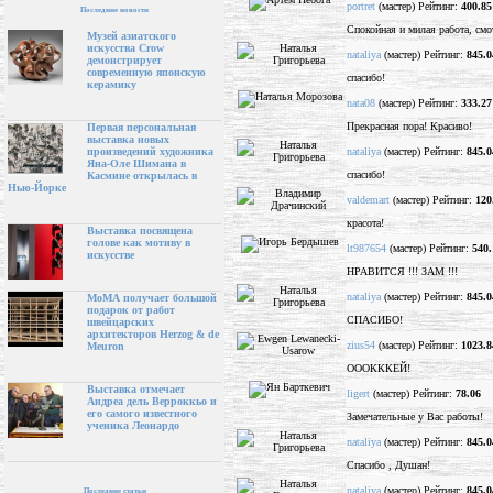
portret
(мастер) Рейтинг:
400.85
Последние новости
Спокойная и милая работа, смо
Музей азиатского
искусства Crow
nataliya
(мастер) Рейтинг:
845.0
демонстрирует
современную японскую
спасибо!
керамику
nata08
(мастер) Рейтинг:
333.27
Прекрасная пора! Красиво!
Первая персональная
выставка новых
nataliya
(мастер) Рейтинг:
845.0
произведений художника
Яна-Оле Шимана в
спасибо!
Касмине открылась в
Нью-Йорке
valdemart
(мастер) Рейтинг:
120
красота!
Выставка посвящена
голове как мотиву в
lt987654
(мастер) Рейтинг:
540.
искусстве
НРАВИТСЯ !!! ЗАМ !!!
nataliya
(мастер) Рейтинг:
845.0
МоМА получает большой
подарок от работ
СПАСИБО!
швейцарских
архитекторов Herzog & de
zius54
(мастер) Рейтинг:
1023.8
Meuron
ОООКККЕЙ!
Выставка отмечает
ligert
(мастер) Рейтинг:
78.06
Андреа дель Верроккьо и
его самого известного
Замечательные у Вас работы!
ученика Леонардо
nataliya
(мастер) Рейтинг:
845.0
Спасибо , Душан!
nataliya
(мастер) Рейтинг:
845.0
Последние статьи