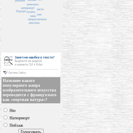
реализм
живопись
натюрморт
масло
Портрет
купить
снег
зима
импрессионизм
девушка
Название какого
популярного жанра
изобразительного искусства
переводится с французского
как «мертвая натура»?
Ню
Натюрморт
Пейзаж