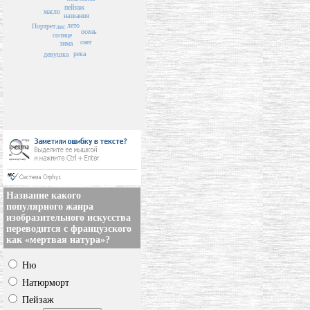
пейзаж
масло
названия
лето
Портрет
лес
осень
солнце
снег
зима
река
девушка
Название какого
популярного жанра
изобразительного искусства
переводится с французского
как «мертвая натура»?
Ню
Натюрморт
Пейзаж