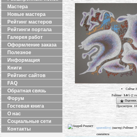
Мастера
Новые мастера
Рейтинг мастеров
Рейтинги портала
Галерея работ
Оформление заказа
Полезное
Информация
Книги
Рейтинг сайтов
FAQ
Сейчас 3
Обратная связь
Рейтинг:
3.0
/5 (2 г
Форум
Оценки.
Гостевая книга
Просмотров: 1
О нас
Социальные сети
spravedlivyj
(мастер) Рейтинг:
7
Контакты
симпатяги