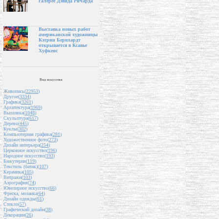
галерее Дэвида Ричарда
Выставка новых работ
американской художницы
Кэтрин Бернхардт
открывается в Ксавье
Хуфкенс
Вид искусства
Живопись(
22953
)
Другое(
3334
)
Графика(
3261
)
Архитектура(
1969
)
Вышивка(
1048
)
Скульптура(
617
)
Дерево(
445
)
Куклы(
302
)
Компьютерная графика(
281
)
Художественное фото(
273
)
Дизайн интерьера(
254
)
Церковное искусство(
196
)
Народное искусство(
193
)
Бижутерия(
119
)
Текстиль (батик)(
107
)
Керамика(
105
)
Витражи(
103
)
Аэрография(
74
)
Ювелирное искусство(
66
)
Фреска, мозаика(
64
)
Дизайн одежды(
61
)
Стекло(
57
)
Графический дизайн(
38
)
Декорации(
26
)