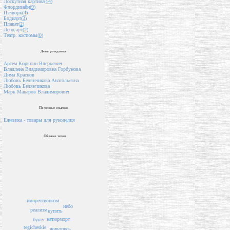
Лоскутная картина(
14
)
Флордизайн(
9
)
Пэчворк(
4
)
Бодиарт(
3
)
Плакат(
2
)
Ленд-арт(
2
)
Театр. костюмы(
0
)
День рождения
Артем Коряпин Влерьевич
Владлена Владимировна Горбунова
Дима Краснов
Любовь Белянчикова Анатольевна
Любовь Белянчикова
Марк Макаров Владимирович
Полезные ссылки
Ежевика - товары для рукоделия
Облако тегов
импрессионизм
небо
реализм
купить
натюрморт
букет
tegicheskie
живопись