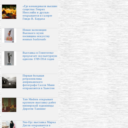
«Где командовали высшие
существа: Генрих
Нюссляйн и друзья»
открывается в галерее
Гвидо В. Баудаха
Новая экспозиция
Высокого музея
посвящена искусству
южных backroads
Выставка в Глиптотеке
предлагает скульптурную
одиссею 1789-1914 годов
Первая большая
ретроспектива
американского
фотографа Салли Манн
отправляется в Хьюстон
Tate Modern открывает
крупную выставку работ
пионерской художницы
Доротеи Таннинг
Neo-Op: выставка Марка
Дагли открывается в