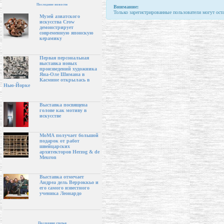
Последние новости
Внимание:
Только зарегистрированные пользователи могут ост
Музей азиатского
искусства Crow
демонстрирует
современную японскую
керамику
Первая персональная
выставка новых
произведений художника
Яна-Оле Шимана в
Касмине открылась в
Нью-Йорке
Выставка посвящена
голове как мотиву в
искусстве
МоМА получает большой
подарок от работ
швейцарских
архитекторов Herzog & de
Meuron
Выставка отмечает
Андреа дель Верроккьо и
его самого известного
ученика Леонардо
Последние статьи