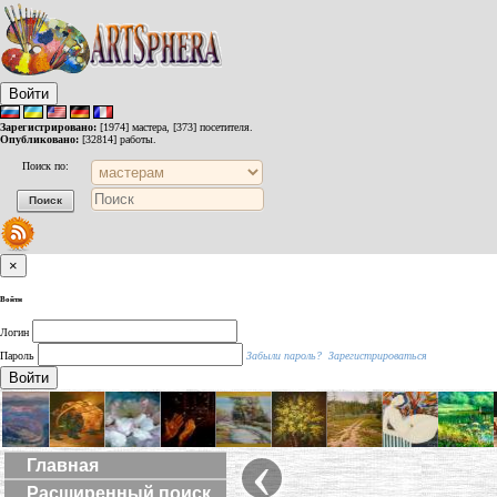
Войти
Зарегистрировано:
[1974] мастера, [373] посетителя.
Опубликовано:
[32814] работы.
Поиск по:
×
Войти
Логин
Пароль
Забыли пароль?
Зарегистрироваться
Войти
‹
Главная
Расширенный поиск