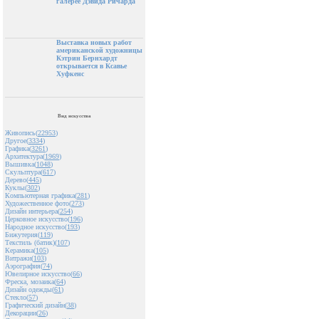
галерее Дэвида Ричарда
Выставка новых работ
американской художницы
Кэтрин Бернхардт
открывается в Ксавье
Хуфкенс
Вид искусства
Живопись(
22953
)
Другое(
3334
)
Графика(
3261
)
Архитектура(
1969
)
Вышивка(
1048
)
Скульптура(
617
)
Дерево(
445
)
Куклы(
302
)
Компьютерная графика(
281
)
Художественное фото(
273
)
Дизайн интерьера(
254
)
Церковное искусство(
196
)
Народное искусство(
193
)
Бижутерия(
119
)
Текстиль (батик)(
107
)
Керамика(
105
)
Витражи(
103
)
Аэрография(
74
)
Ювелирное искусство(
66
)
Фреска, мозаика(
64
)
Дизайн одежды(
61
)
Стекло(
57
)
Графический дизайн(
38
)
Декорации(
26
)