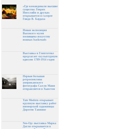
«Где командовали высшие
существа: Генрих
Нюссляйн и друзья»
открывается в галерее
Гвидо В. Баудаха
Новая экспозиция
Высокого музея
посвящена искусству
южных backroads
Выставка в Глиптотеке
предлагает скульптурную
одиссею 1789-1914 годов
Первая большая
ретроспектива
американского
фотографа Салли Манн
отправляется в Хьюстон
Tate Modern открывает
крупную выставку работ
пионерской художницы
Доротеи Таннинг
Neo-Op: выставка Марка
Дагли открывается в