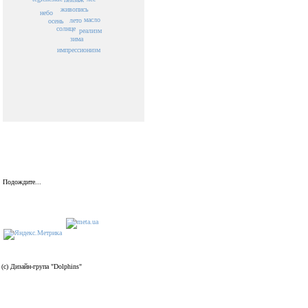
живопись
небо
масло
лето
осень
солнце
реализм
зима
импрессионизм
Подождите...
(c) Дизайн-група "Dolphins"