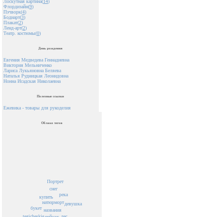
Лоскутная картина(
14
)
Флордизайн(
9
)
Пэчворк(
4
)
Бодиарт(
3
)
Плакат(
2
)
Ленд-арт(
2
)
Театр. костюмы(
0
)
День рождения
Евгения Медведева Геннадиевна
Виктория Мельниченко
Лариса Лукьяновна Беляева
Наталья Рудницкая Леонидовна
Нонна Исадская Николаевна
Полезные ссылки
Ежевика - товары для рукоделия
Облако тегов
Портрет
снег
река
купить
натюрморт
девушка
букет
названия
лес
tegicheskie
пейзаж