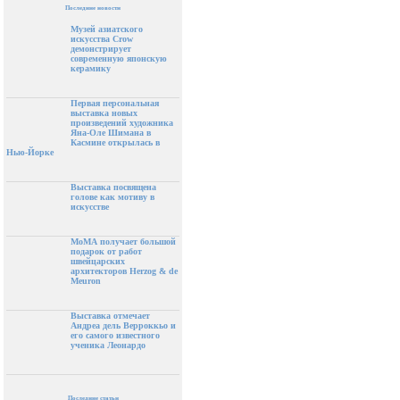
Последние новости
Музей азиатского
искусства Crow
демонстрирует
современную японскую
керамику
Первая персональная
выставка новых
произведений художника
Яна-Оле Шимана в
Касмине открылась в
Нью-Йорке
Выставка посвящена
голове как мотиву в
искусстве
МоМА получает большой
подарок от работ
швейцарских
архитекторов Herzog & de
Meuron
Выставка отмечает
Андреа дель Верроккьо и
его самого известного
ученика Леонардо
Последние статьи