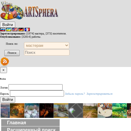
Войти
Зарегистрировано:
[1974] мастера, [373] посетителя.
Опубликовано:
[32814] работы.
Поиск по:
×
Войти
Логин
Пароль
Забыли пароль?
Зарегистрироваться
Войти
Главная
Расширенный поиск